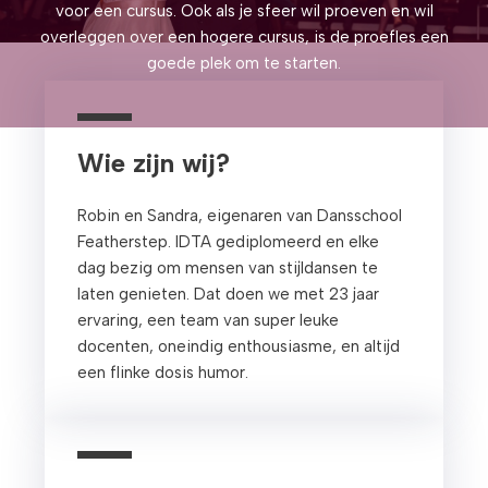
voor een cursus. Ook als je sfeer wil proeven en wil
overleggen over een hogere cursus, is de proefles een
goede plek om te starten.
Wie zijn wij?
Robin en Sandra, eigenaren van Dansschool
Featherstep. IDTA gediplomeerd en elke
dag bezig om mensen van stijldansen te
laten genieten. Dat doen we met 23 jaar
ervaring, een team van super leuke
docenten, oneindig enthousiasme, en altijd
een flinke dosis humor.