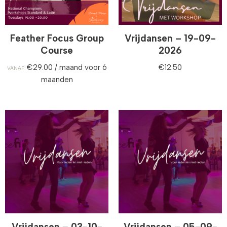
Feather Focus Group
Vrijdansen – 19-09-
Course
2026
€
29.00
/ maand voor 6
€
12.50
VANAF:
maanden
Vrijdansen – 03-10-
Vrijdansen – 05-09-