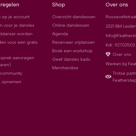
 regelen
Shop
Over ons
 op je account
Overzicht danslessen
Rooseveltstraa
n voor je dansles
Online danslessen
2321 BM Leide
jddanser worden
Agenda
Info@Featherst
en voor een gratis
Reserveer vrijdansen
KvK: 92702503
Boek een workshop
Over ons
esprek aanvragen
Geef dansles kado
Werken bij Fea
paren)
Merchandise
e community
Trotse part
Featherste
t opnemen