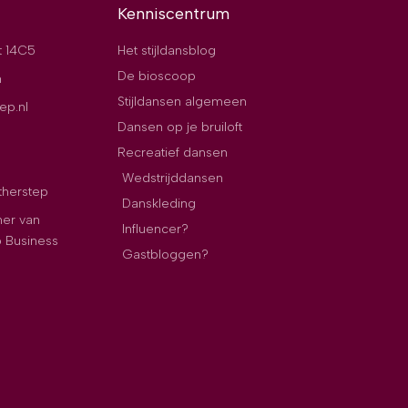
Kenniscentrum
t 14C5
Het stijldansblog
De bioscoop
n
Stijldansen algemeen
ep.nl
Dansen op je bruiloft
Recreatief dansen
Wedstrijddansen
therstep
Danskleding
ner van
Influencer?
p Business
Gastbloggen?