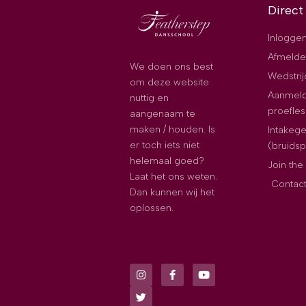
Direct
Inloggen
Afmelde
We doen ons best
Wedstri
om deze website
Aanmeld
nuttig en
proefles
aangenaam te
maken / houden. Is
Intakeg
er toch iets niet
(bruids
helemaal goed?
Join th
Laat het ons weten.
Contac
Dan kunnen wij het
oplossen.