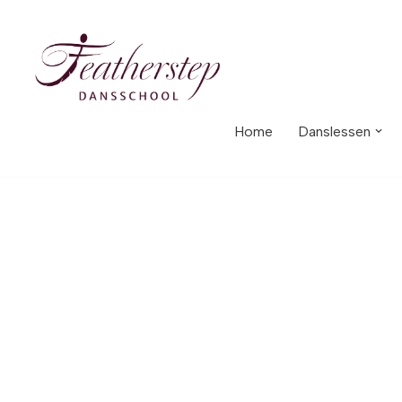
Meteen
naar
de
inhoud
Home
Danslessen