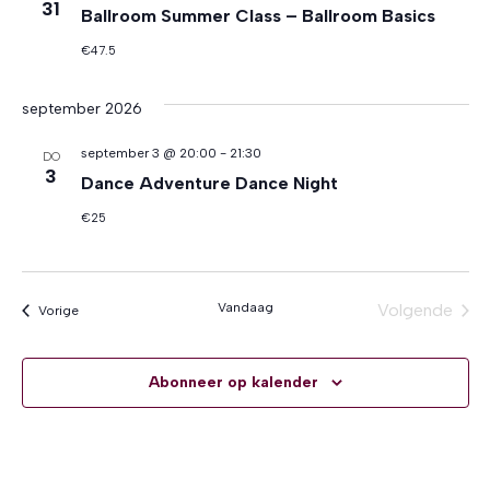
31
Ballroom Summer Class – Ballroom Basics
€47.5
september 2026
september 3 @ 20:00
-
21:30
DO
3
Dance Adventure Dance Night
€25
Vandaag
Volgende
Evenementen
Vorige
Eveneme
Abonneer op kalender