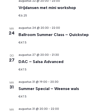
augustus 22 @ 20:00
-
23:00
Vrijdansen met mini workshop
€6.25
augustus 24 @ 20:30
-
22:00
MA
24
Ballroom Summer Class – Quickstep
€47.5
augustus 27 @ 20:00
-
21:30
DO
27
DAC – Salsa Advanced
€47.5
augustus 31 @ 19:00
-
20:30
MA
31
Summer Special – Weense wals
€47.5
augustus 31 @ 20:30
-
22:00
MA