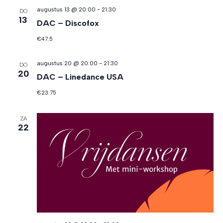
augustus 13 @ 20:00
-
21:30
DO
13
DAC – Discofox
€47.5
augustus 20 @ 20:00
-
21:30
DO
20
DAC – Linedance USA
€23.75
ZA
22