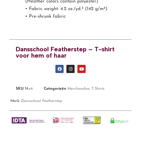
(Heather colors contain polyester)
• Fabric weight: 4.2 oz./yd.² (142 g/m²)
• Pre-shrunk fabric
Dansschool Featherstep – T-shirt
voor hem of haar
SKU
N.v.t.
Categorieën
Merchandise
,
T-Shirts
Merk:
Dansschool Featherstep