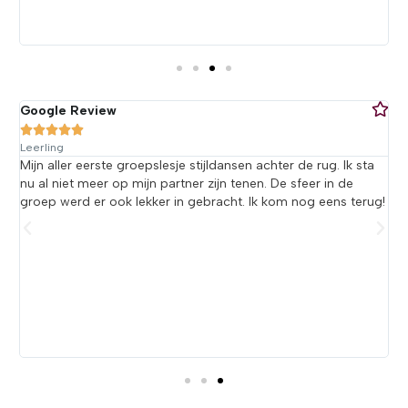
Google Review
G





Leerling
L
Mijn aller eerste groepslesje stijldansen achter de rug. Ik sta
G
nu al niet meer op mijn partner zijn tenen. De sfeer in de
g
t
groep werd er ook lekker in gebracht. Ik kom nog eens terug!
a
h
or
h
p