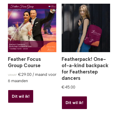
Feather Focus
Featherpack! One-
Group Course
of-a-kind backpack
for Featherstep
€
29.00
/ maand voor
VANAF:
dancers
6 maanden
€
45.00
Dit wil ik!
Dit wil ik!