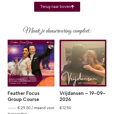
Terug naar boven
Maak je danservaring compleet:
Feather Focus
Vrijdansen – 19-09-
Group Course
2026
€
29.00
/ maand voor
€
12.50
VANAF:
6 maanden