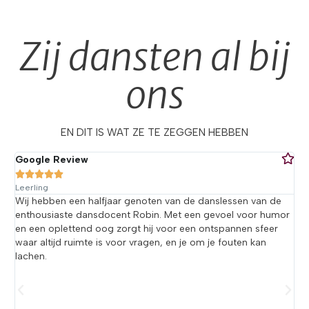
Zij dansten al bij
ons
EN DIT IS WAT ZE TE ZEGGEN HEBBEN
Google Review
G





Leerling
L
Wij hebben een halfjaar genoten van de danslessen van de
S
n
enthousiaste dansdocent Robin. Met een gevoel voor humor
d
e.
en een oplettend oog zorgt hij voor een ontspannen sfeer
h
t
waar altijd ruimte is voor vragen, en je om je fouten kan
T
lachen.
o
o
t
(
rs
b