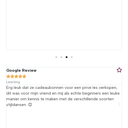
c
d
i
er
Google Review
G





Leerling
L
Erg leuk dat ze cadeaubonnen voor een prive les verkopen,
W
st
dit was voor mijn vriend en mij als echte beginners een leuke
M
p!
manier om kennis te maken met de verschillende soorten
d
stijldansen. 😊
p