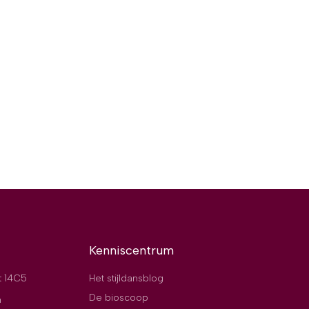
Kenniscentrum
t 14C5
Het stijldansblog
De bioscoop
n