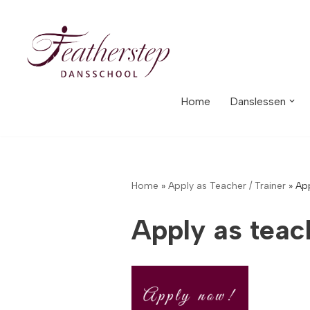
Meteen
naar
de
inhoud
Home
Danslessen
Home
»
Apply as Teacher / Trainer
»
App
Apply as teac