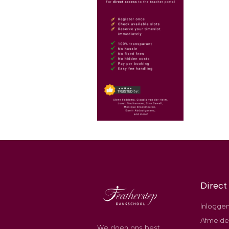
Direct
Inloggen
Afmelde
We doen ons best