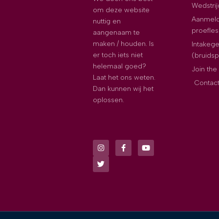
Wedstri
om deze website
Aanmeld
nuttig en
proefles
aangenaam te
maken / houden. Is
Intakeg
er toch iets niet
(bruids
helemaal goed?
Join th
Laat het ons weten.
Contac
Dan kunnen wij het
oplossen.