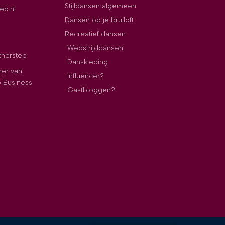
Stijldansen algemeen
ep.nl
Dansen op je bruiloft
Recreatief dansen
Wedstrijddansen
therstep
Danskleding
ner van
Influencer?
p Business
Gastbloggen?