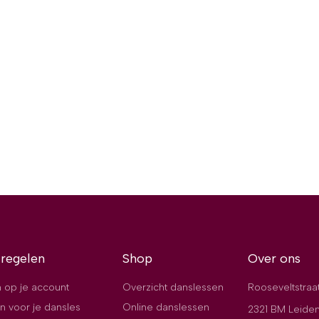
 regelen
Shop
Over ons
 op je account
Overzicht danslessen
Rooseveltstraa
n voor je dansles
Online danslessen
2321 BM Leide