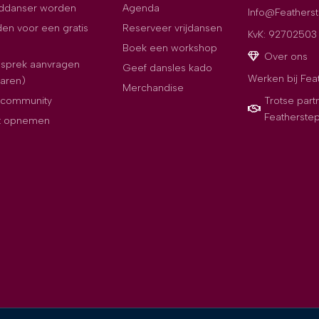
jddanser worden
Agenda
Info@Featherst
en voor een gratis
Reserveer vrijdansen
KvK: 92702503
Boek een workshop
Over ons
esprek aanvragen
Geef dansles kado
Werken bij Fea
paren)
Merchandise
e community
Trotse part
Featherste
t opnemen