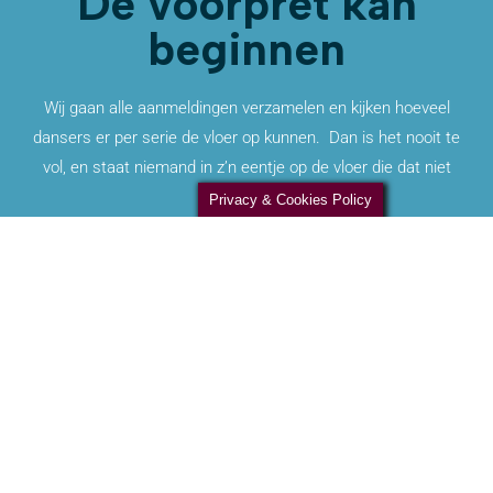
De voorpret kan
beginnen
Wij gaan alle aanmeldingen verzamelen en kijken hoeveel
dansers er per serie de vloer op kunnen. Dan is het nooit te
vol, en staat niemand in z’n eentje op de vloer die dat niet
wil.
Privacy & Cookies Policy
Zodra we het aantal series weten, kunnen we een timetable
maken. Dan weten we precies hoelaat elk onderdeel klaar
is. Dat laten we jullie dan weer weten. Wel zo fijn voor de
planning.
De jury wordt geïnstrueerd en is helaas niet om te kopen.
We vullen de bar aan, en maken alles extra schoon. Zo