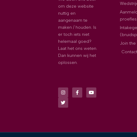
Wedstri
om deze website
Aanmeld
nuttig en
proefles
aangenaam te
maken / houden. Is
Intakeg
er toch iets niet
(bruids
helemaal goed?
Join th
Laat het ons weten.
Contac
Dan kunnen wij het
oplossen.