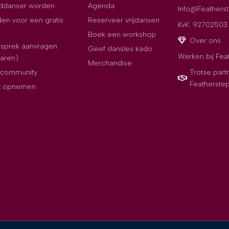
jddanser worden
Agenda
Info@Featherst
en voor een gratis
Reserveer vrijdansen
KvK: 92702503
Boek een workshop
Over ons
esprek aanvragen
Geef dansles kado
Werken bij Fea
paren)
Merchandise
e community
Trotse part
Featherste
t opnemen