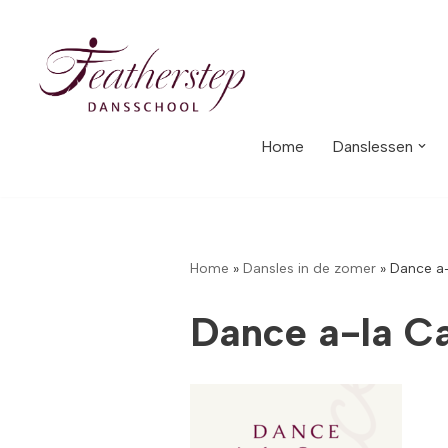
Meteen
naar
de
inhoud
Home
Danslessen
Home
»
Dansles in de zomer
»
Dance a-
Dance a-la Ca