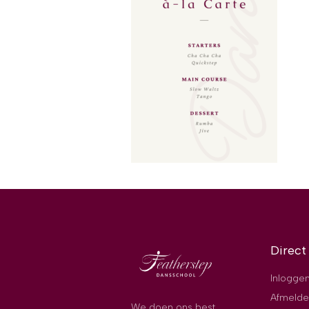
Direct
Inloggen
Afmelde
We doen ons best