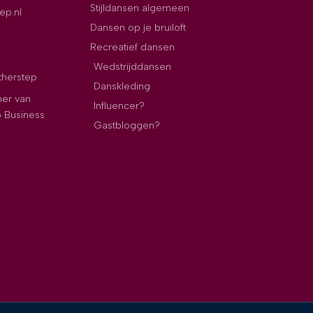
Stijldansen algemeen
ep.nl
Dansen op je bruiloft
Recreatief dansen
Wedstrijddansen
therstep
Danskleding
ner van
Influencer?
p Business
Gastbloggen?