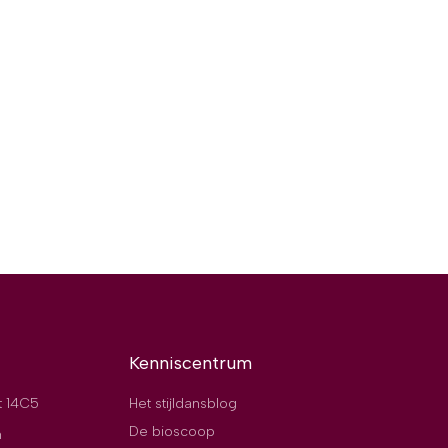
Kenniscentrum
t 14C5
Het stijldansblog
De bioscoop
n