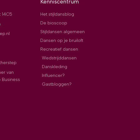
Kenniscentrum
t 14C5
Het stijldansblog
De bioscoop
n
Stijldansen algemeen
ep.nl
Dansen op je bruiloft
Recreatief dansen
Wedstrijddansen
therstep
Danskleding
ner van
Influencer?
p Business
Gastbloggen?