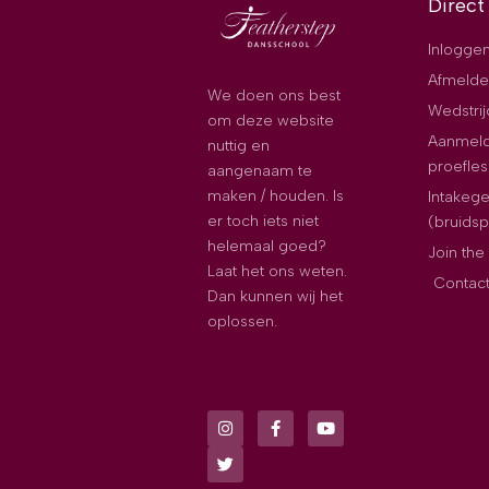
Direct
Inloggen
Afmelde
We doen ons best
Wedstri
om deze website
Aanmeld
nuttig en
proefles
aangenaam te
maken / houden. Is
Intakeg
er toch iets niet
(bruids
helemaal goed?
Join th
Laat het ons weten.
Contac
Dan kunnen wij het
oplossen.