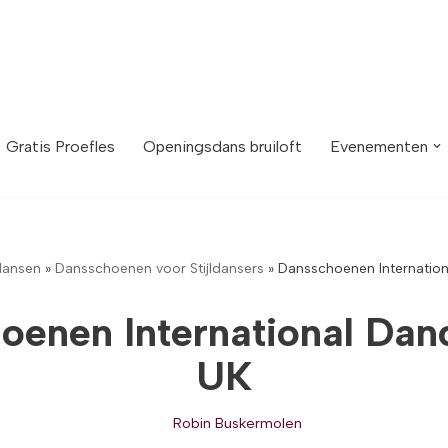
Gratis Proefles
Openingsdans bruiloft
Evenementen
dansen
»
Dansschoenen voor Stijldansers
»
Dansschoenen Internatio
oenen International Dan
UK
Robin Buskermolen