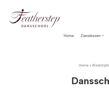
Meteen
naar
de
inhoud
Home
Danslessen
Home
»
Wedstrijd
Danssch