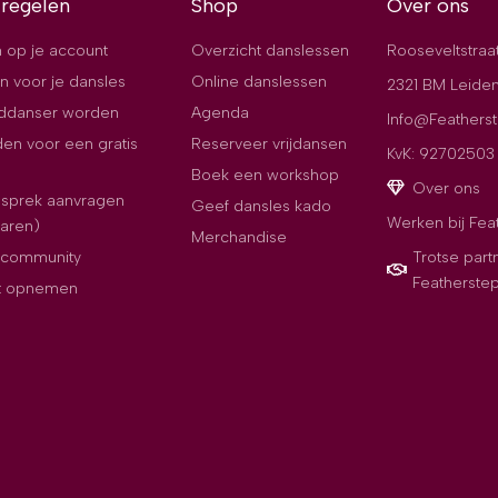
 regelen
Shop
Over ons
 op je account
Overzicht danslessen
Rooseveltstraa
n voor je dansles
Online danslessen
2321 BM Leide
jddanser worden
Agenda
Info@Featherst
en voor een gratis
Reserveer vrijdansen
KvK: 92702503
Boek een workshop
Over ons
esprek aanvragen
Geef dansles kado
Werken bij Fea
paren)
Merchandise
e community
Trotse part
Featherste
t opnemen