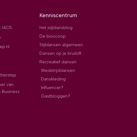
Kenniscentrum
t 14C5
Het stijldansblog
De bioscoop
n
Stijldansen algemeen
ep.nl
Dansen op je bruiloft
Recreatief dansen
Wedstrijddansen
therstep
Danskleding
ner van
Influencer?
p Business
Gastbloggen?