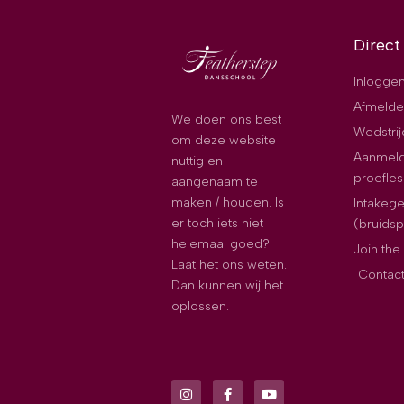
Direct
Inloggen
Afmelde
We doen ons best
Wedstri
om deze website
Aanmeld
nuttig en
proefles
aangenaam te
maken / houden. Is
Intakeg
er toch iets niet
(bruids
helemaal goed?
Join th
Laat het ons weten.
Contac
Dan kunnen wij het
oplossen.