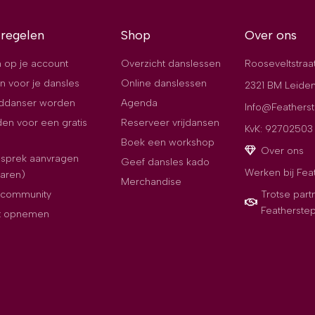
 regelen
Shop
Over ons
 op je account
Overzicht danslessen
Rooseveltstraa
n voor je dansles
Online danslessen
2321 BM Leide
jddanser worden
Agenda
Info@Featherst
en voor een gratis
Reserveer vrijdansen
KvK: 92702503
Boek een workshop
Over ons
esprek aanvragen
Geef dansles kado
Werken bij Fea
paren)
Merchandise
e community
Trotse part
Featherste
t opnemen