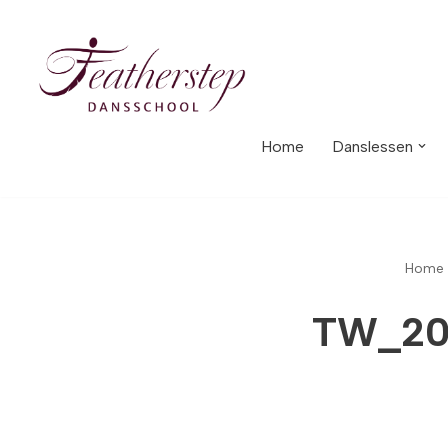
Meteen
naar
de
inhoud
Home
Danslessen
Home
TW_20