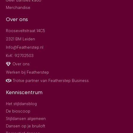
Geef dansles kado
Merchandise
Over ons
Rooseveltstraat 14C5
2321 BM Leiden
Info@Featherstep.nl
KvK: 92702503
Over ons
Werken bij Featherstep
Trotse partner van Featherstep Business
Kenniscentrum
Het stijldansblog
De bioscoop
Stijldansen algemeen
Dansen op je bruiloft