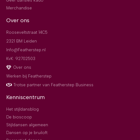
Geef dansles kado
Merchandise
Over ons
Rooseveltstraat 14C5
2321 BM Leiden
Info@Featherstep.nl
KvK: 92702503
Over ons
Werken bij Featherstep
Trotse partner van Featherstep Business
Kenniscentrum
Het stijldansblog
De bioscoop
Stijldansen algemeen
Dansen op je bruiloft