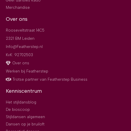
Geef dansles kado
Merchandise
Over ons
Rooseveltstraat 14C5
2321 BM Leiden
Info@Featherstep.nl
KvK: 92702503
Over ons
Werken bij Featherstep
Trotse partner van Featherstep Business
Kenniscentrum
Het stijldansblog
De bioscoop
Stijldansen algemeen
Dansen op je bruiloft