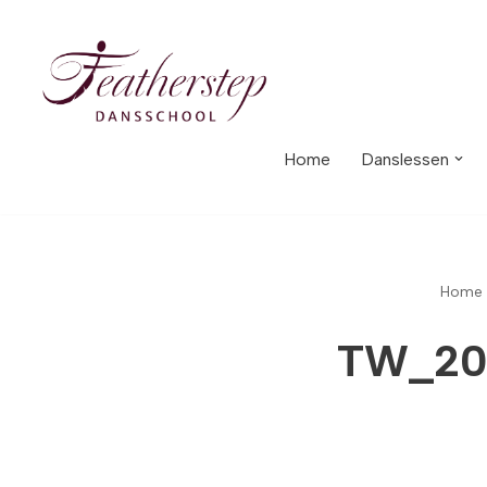
Meteen
naar
de
inhoud
Home
Danslessen
Home
TW_20