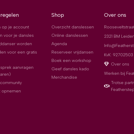
 regelen
Shop
Over ons
 op je account
Overzicht danslessen
Rooseveltstraa
n voor je dansles
Online danslessen
2321 BM Leide
jddanser worden
Agenda
Info@Featherst
en voor een gratis
Reserveer vrijdansen
KvK: 92702503
Boek een workshop
Over ons
esprek aanvragen
Geef dansles kado
Werken bij Fea
paren)
Merchandise
e community
Trotse part
Featherste
t opnemen