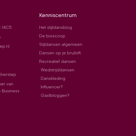
Kenniscentrum
t 14C5
Het stijldansblog
De bioscoop
n
Stijldansen algemeen
ep.nl
Dansen op je bruiloft
Recreatief dansen
Wedstrijddansen
therstep
Danskleding
ner van
Influencer?
p Business
Gastbloggen?