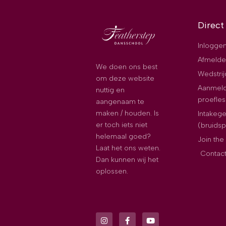
Direct
Inloggen
Afmelde
We doen ons best
Wedstri
om deze website
Aanmeld
nuttig en
proefles
aangenaam te
maken / houden. Is
Intakeg
er toch iets niet
(bruids
helemaal goed?
Join th
Laat het ons weten.
Contac
Dan kunnen wij het
oplossen.