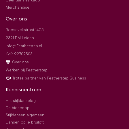
Geef dansles kado
Merchandise
Over ons
Rooseveltstraat 14C5
2321 BM Leiden
Info@Featherstep.nl
KvK: 92702503
Over ons
Werken bij Featherstep
Trotse partner van Featherstep Business
Kenniscentrum
Het stijldansblog
De bioscoop
Stijldansen algemeen
Dansen op je bruiloft