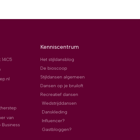
Kenniscentrum
t 14C5
Het stijldansblog
De bioscoop
n
Stijldansen algemeen
ep.nl
Dansen op je bruiloft
Recreatief dansen
Wedstrijddansen
therstep
Danskleding
ner van
Influencer?
p Business
Gastbloggen?