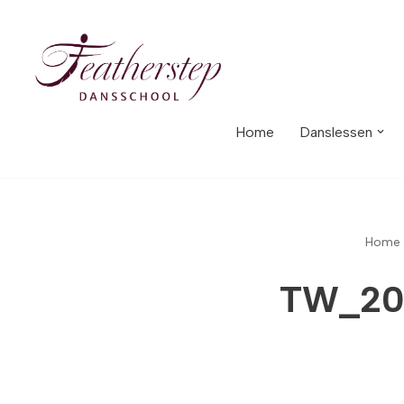
Meteen
naar
de
inhoud
Home
Danslessen
Home
TW_20