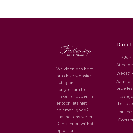
Direct
Inloggen
Afmelde
We doen ons best
Wedstri
om deze website
Aanmeld
nuttig en
proefles
aangenaam te
maken / houden. Is
Intakeg
er toch iets niet
(bruids
helemaal goed?
Join th
Laat het ons weten.
Contac
Dan kunnen wij het
oplossen.