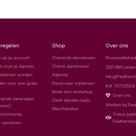
 regelen
Shop
Over ons
 op je account
Overzicht danslessen
Rooseveltstraa
n voor je dansles
Online danslessen
2321 BM Leide
jddanser worden
Agenda
Info@Featherst
en voor een gratis
Reserveer vrijdansen
KvK: 92702503
Boek een workshop
Over ons
esprek aanvragen
Geef dansles kado
Werken bij Fea
paren)
Merchandise
e community
Trotse part
Featherste
t opnemen