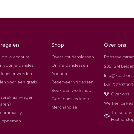
 regelen
Shop
Over ons
 op je account
Overzicht danslessen
Rooseveltstraa
n voor je dansles
Online danslessen
2321 BM Leide
jddanser worden
Agenda
Info@Featherst
en voor een gratis
Reserveer vrijdansen
KvK: 92702503
Boek een workshop
Over ons
esprek aanvragen
Geef dansles kado
Werken bij Fea
paren)
Merchandise
e community
Trotse part
Featherste
t opnemen