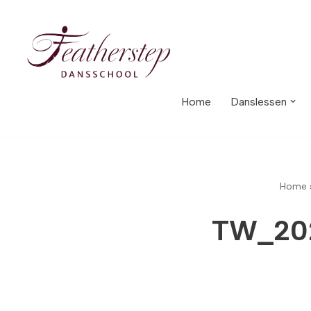
Meteen
naar
de
inhoud
Home
Danslessen
Home
TW_20