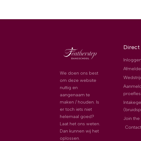
Direct
Inloggen
Afmelde
We doen ons best
Wedstri
om deze website
Aanmeld
nuttig en
proefles
aangenaam te
maken / houden. Is
Intakeg
er toch iets niet
(bruids
helemaal goed?
Join th
Laat het ons weten.
Contac
Dan kunnen wij het
oplossen.