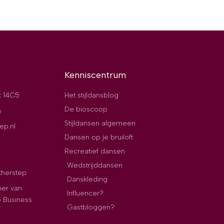
Kenniscentrum
t 14C5
Het stijldansblog
De bioscoop
n
Stijldansen algemeen
ep.nl
Dansen op je bruiloft
Recreatief dansen
Wedstrijddansen
therstep
Danskleding
ner van
Influencer?
p Business
Gastbloggen?