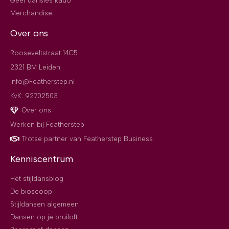
Geef dansles kado
Merchandise
Over ons
Rooseveltstraat 14C5
2321 BM Leiden
Info@Featherstep.nl
KvK: 92702503
Over ons
Werken bij Featherstep
Trotse partner van Featherstep Business
Kenniscentrum
Het stijldansblog
De bioscoop
Stijldansen algemeen
Dansen op je bruiloft