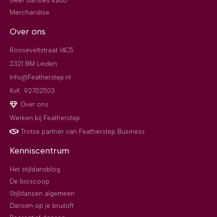
Geef dansles kado
Merchandise
Over ons
Rooseveltstraat 14C5
2321 BM Leiden
Info@Featherstep.nl
KvK: 92702503
Over ons
Werken bij Featherstep
Trotse partner van Featherstep Business
Kenniscentrum
Het stijldansblog
De bioscoop
Stijldansen algemeen
Dansen op je bruiloft