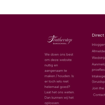
Direct
Inloggen
Afmelde
We doen ons best
Wedstri
om deze website
Aanmeld
nuttig en
proefles
aangenaam te
maken / houden. Is
Intakeg
er toch iets niet
(bruids
helemaal goed?
Join th
Laat het ons weten.
Contac
Dan kunnen wij het
oplossen.