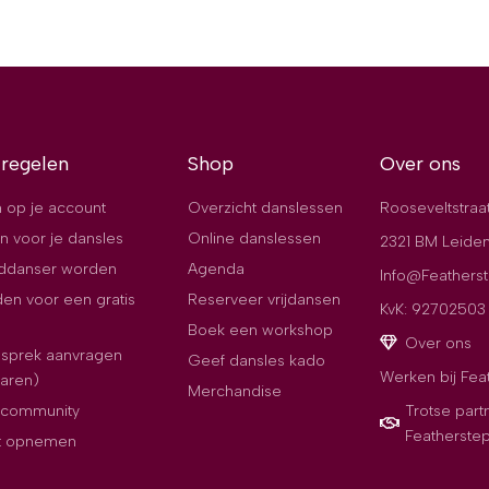
 regelen
Shop
Over ons
 op je account
Overzicht danslessen
Rooseveltstraa
n voor je dansles
Online danslessen
2321 BM Leide
jddanser worden
Agenda
Info@Featherst
en voor een gratis
Reserveer vrijdansen
KvK: 92702503
Boek een workshop
Over ons
esprek aanvragen
Geef dansles kado
Werken bij Fea
paren)
Merchandise
e community
Trotse part
Featherste
t opnemen