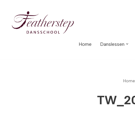
Meteen
naar
de
inhoud
Home
Danslessen
Home
TW_20