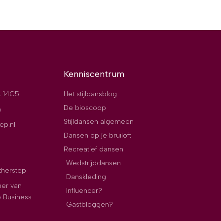
Kenniscentrum
t 14C5
Het stijldansblog
De bioscoop
n
Stijldansen algemeen
ep.nl
Dansen op je bruiloft
Recreatief dansen
Wedstrijddansen
therstep
Danskleding
ner van
Influencer?
p Business
Gastbloggen?