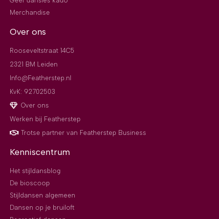
Geef dansles kado
Merchandise
Over ons
Rooseveltstraat 14C5
2321 BM Leiden
Info@Featherstep.nl
KvK: 92702503
Over ons
Werken bij Featherstep
Trotse partner van Featherstep Business
Kenniscentrum
Het stijldansblog
De bioscoop
Stijldansen algemeen
Dansen op je bruiloft