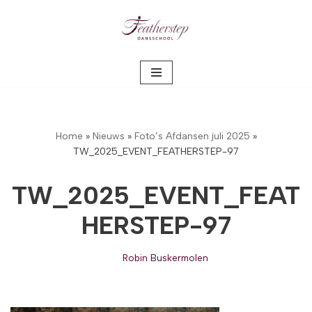
Meteen
naar
de
inhoud
Home
»
Nieuws
»
Foto’s Afdansen juli 2025
»
TW_2025_EVENT_FEATHERSTEP-97
TW_2025_EVENT_FEAT
HERSTEP-97
Robin Buskermolen