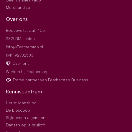
Geef dansles kado
Merchandise
Over ons
Rooseveltstraat 14C5
2321 BM Leiden
Info@Featherstep.nl
KvK: 92702503
Over ons
Werken bij Featherstep
Trotse partner van Featherstep Business
Kenniscentrum
Het stijldansblog
De bioscoop
Stijldansen algemeen
Dansen op je bruiloft