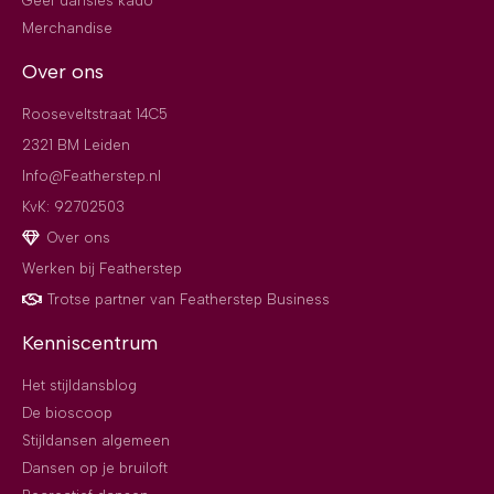
Geef dansles kado
Merchandise
Over ons
Rooseveltstraat 14C5
2321 BM Leiden
Info@Featherstep.nl
KvK: 92702503
Over ons
Werken bij Featherstep
Trotse partner van Featherstep Business
Kenniscentrum
Het stijldansblog
De bioscoop
Stijldansen algemeen
Dansen op je bruiloft