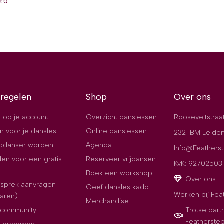
025
 regelen
Shop
Over ons
 op je account
Overzicht danslessen
Rooseveltstraa
n voor je dansles
Online danslessen
2321 BM Leide
jddanser worden
Agenda
Info@Featherst
en voor een gratis
Reserveer vrijdansen
KvK: 92702503
Boek een workshop
Over ons
esprek aanvragen
Geef dansles kado
Werken bij Fea
paren)
Merchandise
e community
Trotse part
Featherste