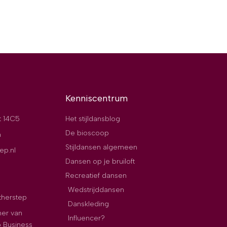
Kenniscentrum
t 14C5
Het stijldansblog
De bioscoop
n
Stijldansen algemeen
ep.nl
Dansen op je bruiloft
Recreatief dansen
Wedstrijddansen
therstep
Danskleding
ner van
Influencer?
p Business