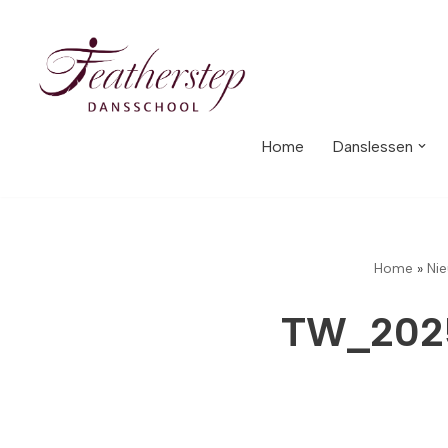
Meteen
naar
de
inhoud
Home
Danslessen
Home
»
Ni
TW_202