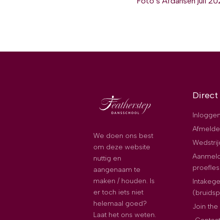
Foto’s Afdansen juli 2
Direct
Inloggen
Afmelde
We doen ons best
Wedstri
om deze website
Aanmeld
nuttig en
proefles
aangenaam te
maken / houden. Is
Intakeg
er toch iets niet
(bruids
helemaal goed?
Join th
Laat het ons weten.