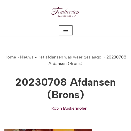
Meteen
naar
de
inhoud
Home
»
Nieuws
»
Het afdansen was weer geslaagd!
»
20230708
Afdansen (Brons)
20230708 Afdansen
(Brons)
Robin Buskermolen