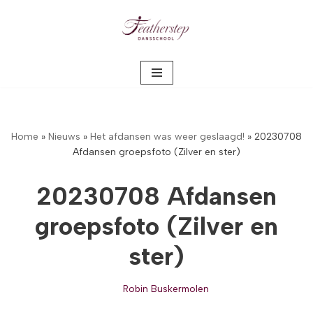
Meteen
naar
de
inhoud
Home
»
Nieuws
»
Het afdansen was weer geslaagd!
»
20230708
Afdansen groepsfoto (Zilver en ster)
20230708 Afdansen
groepsfoto (Zilver en
ster)
Robin Buskermolen