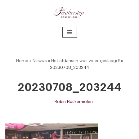
Meteen
naar
de
inhoud
Home
»
Nieuws
»
Het afdansen was weer geslaagd!
»
20230708_203244
20230708_203244
Robin Buskermolen