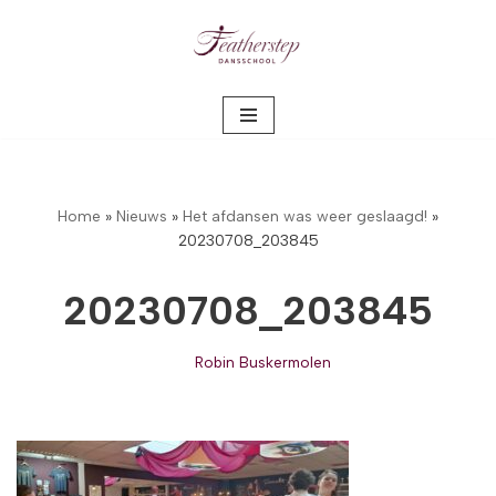
Meteen
naar
de
inhoud
Home
»
Nieuws
»
Het afdansen was weer geslaagd!
»
20230708_203845
20230708_203845
Robin Buskermolen