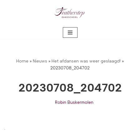
Meteen
naar
de
inhoud
Home
»
Nieuws
»
Het afdansen was weer geslaagd!
»
20230708_204702
20230708_204702
Robin Buskermolen