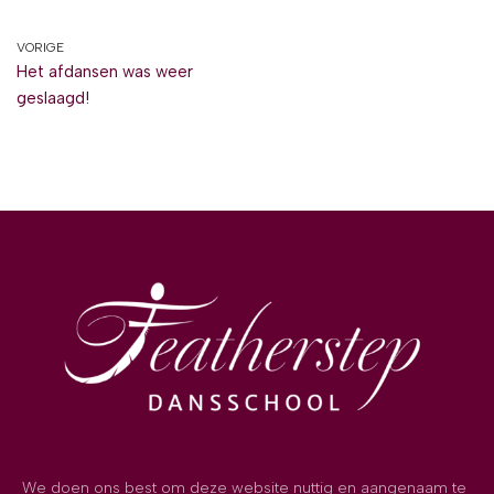
VORIGE
Het afdansen was weer
geslaagd!
We doen ons best om deze website nuttig en aangenaam te