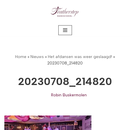
Meteen
naar
de
inhoud
Home
»
Nieuws
»
Het afdansen was weer geslaagd!
»
20230708_214820
20230708_214820
Robin Buskermolen