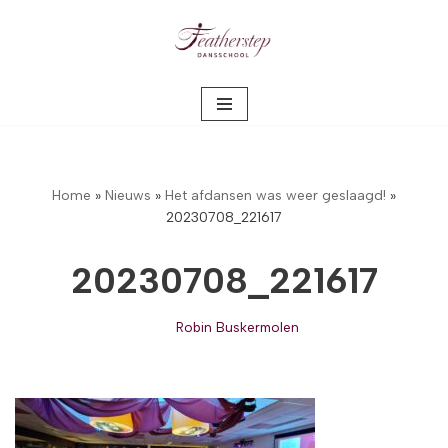
Meteen
naar
de
inhoud
Home
»
Nieuws
»
Het afdansen was weer geslaagd!
»
20230708_221617
20230708_221617
Robin Buskermolen