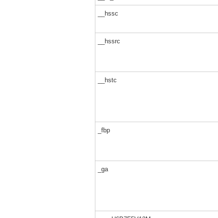
__hssc
__hssrc
__hstc
_fbp
_ga