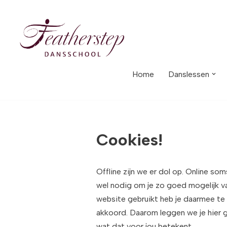
Meteen
naar
de
inhoud
Home
Danslessen
Cookies!
Offline zijn we er dol op. Online so
wel nodig om je zo goed mogelijk van
website gebruikt heb je daarmee te
akkoord. Daarom leggen we je hier g
wat dat voor jou betekent.