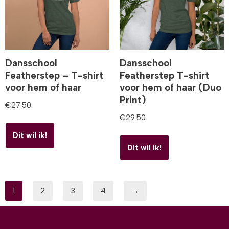
Dansschool
Dansschool
Featherstep – T-shirt
Featherstep T-shirt
voor hem of haar
voor hem of haar (Duo
Print)
€
27.50
€
29.50
Dit wil ik!
Dit wil ik!
1
2
3
4
→