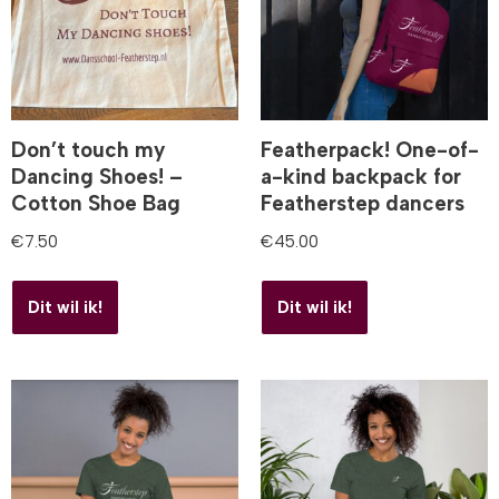
Don’t touch my
Featherpack! One-of-
Dancing Shoes! –
a-kind backpack for
Cotton Shoe Bag
Featherstep dancers
€
7.50
€
45.00
Dit wil ik!
Dit wil ik!