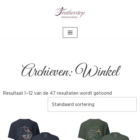
Meteen
naar
de
inhoud
Archieven: Winkel
Resultaat 1–12 van de 47 resultaten wordt getoond