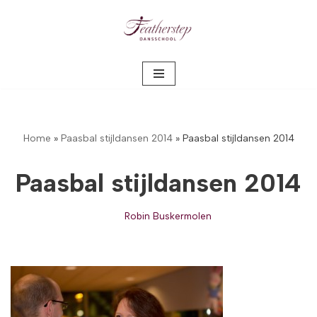
Meteen
naar
de
inhoud
Home
»
Paasbal stijldansen 2014
»
Paasbal stijldansen 2014
Paasbal stijldansen 2014
Robin Buskermolen