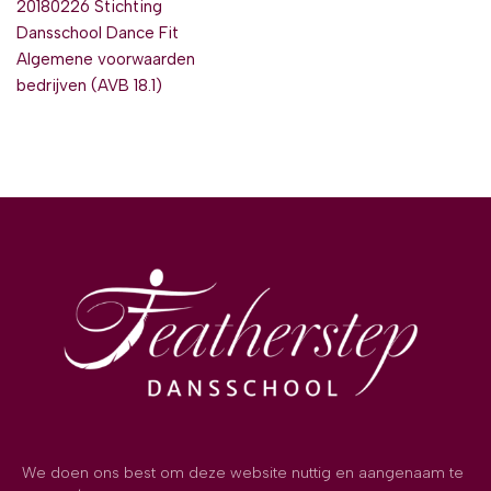
20180226 Stichting
Dansschool Dance Fit
Algemene voorwaarden
bedrijven (AVB 18.1)
We doen ons best om deze website nuttig en aangenaam te