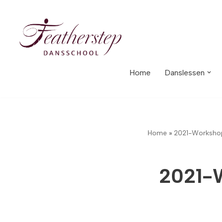
Meteen
naar
de
inhoud
Home
Danslessen
Home
»
2021-Workshop
2021-W