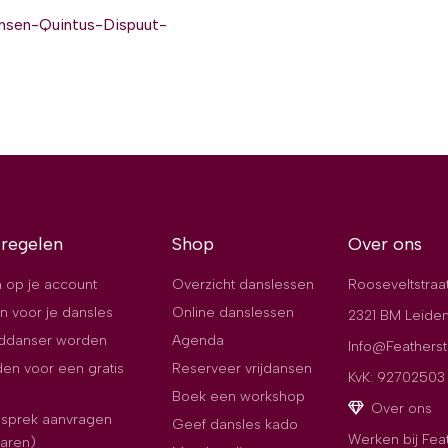
nsen-Quintus-Dispuut-
 regelen
Shop
Over ons
 op je account
Overzicht danslessen
Rooseveltstraa
n voor je dansles
Online danslessen
2321 BM Leide
jddanser worden
Agenda
Info@Featherst
en voor een gratis
Reserveer vrijdansen
KvK: 92702503
Boek een workshop
Over ons
esprek aanvragen
Geef dansles kado
Werken bij Fea
paren)