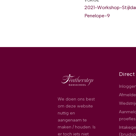
VORIGE
2021-Workshop-Stijlda
Penelope-9
Direct
Inloggen
Afmelde
We doen ons best
Wedstri
om deze website
Aanmeld
nuttig en
proefles
aangenaam te
maken / houden. Is
Intakeg
er toch iets niet
(bruids