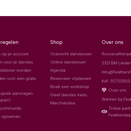
 regelen
Shop
Over ons
 op je account
Overzicht danslessen
Rooseveltstraa
n voor je dansles
Online danslessen
2321 BM Leide
jddanser worden
Agenda
Info@Featherst
en voor een gratis
Reserveer vrijdansen
KvK: 92702503
Boek een workshop
Over ons
esprek aanvragen
Geef dansles kado
Werken bij Fea
paren)
Merchandise
e community
Trotse part
Featherste
t opnemen