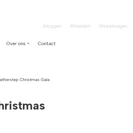
Inloggen
Afmelden
Winkelwagen
Over ons
Contact
atherstep Christmas Gala
hristmas