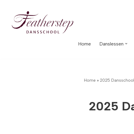
Meteen
naar
de
inhoud
Home
Danslessen
Home
»
2025 Dansschool 
2025 Da