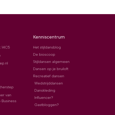
Kenniscentrum
t 14C5
Het stijldansblog
De bioscoop
n
Stijldansen algemeen
ep.nl
Dansen op je bruiloft
Recreatief dansen
Wedstrijddansen
therstep
Danskleding
ner van
Influencer?
p Business
Gastbloggen?