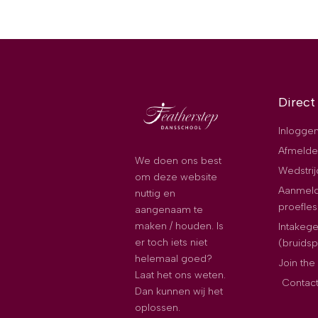
Direct
Inloggen
Afmelde
We doen ons best
Wedstri
om deze website
Aanmeld
nuttig en
proefles
aangenaam te
maken / houden. Is
Intakeg
er toch iets niet
(bruids
helemaal goed?
Join th
Laat het ons weten.
Contac
Dan kunnen wij het
oplossen.