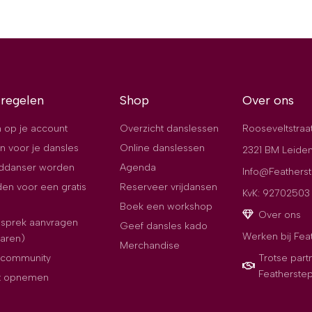
 regelen
Shop
Over ons
 op je account
Overzicht danslessen
Rooseveltstraa
n voor je dansles
Online danslessen
2321 BM Leide
jddanser worden
Agenda
Info@Featherst
en voor een gratis
Reserveer vrijdansen
KvK: 92702503
Boek een workshop
Over ons
esprek aanvragen
Geef dansles kado
Werken bij Fea
paren)
Merchandise
e community
Trotse part
Featherste
t opnemen