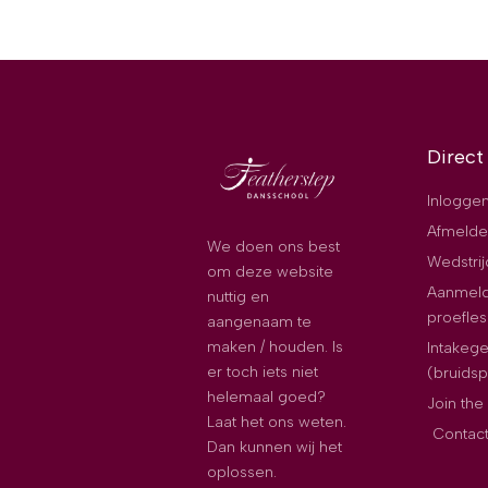
Direct
Inloggen
Afmelde
We doen ons best
Wedstri
om deze website
Aanmeld
nuttig en
proefles
aangenaam te
maken / houden. Is
Intakeg
er toch iets niet
(bruids
helemaal goed?
Join th
Laat het ons weten.
Contac
Dan kunnen wij het
oplossen.