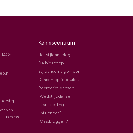
Kenniscentrum
t 14C5
Het stijldansblog
De bioscoop
n
Stijldansen algemeen
ep.nl
Dansen op je bruiloft
Recreatief dansen
Wedstrijddansen
therstep
Danskleding
ner van
Influencer?
p Business
Gastbloggen?