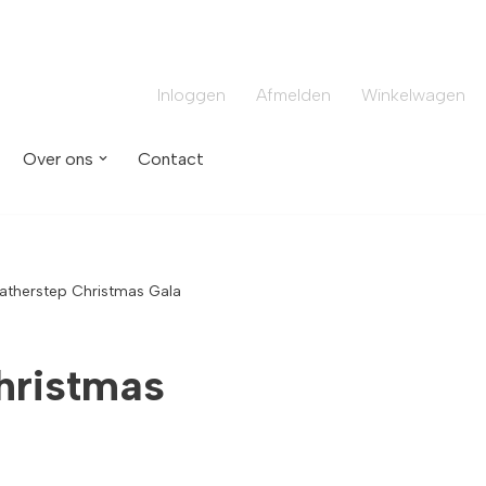
Inloggen
Afmelden
Winkelwagen
Over ons
Contact
atherstep Christmas Gala
hristmas