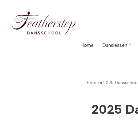
Meteen
naar
de
inhoud
Home
Danslessen
Home
»
2025 Dansschool
2025 Da