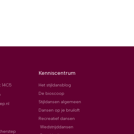
Kenniscentrum
t 14C5
Het stijldansblog
De bioscoop
n
Stijldansen algemeen
ep.nl
Dansen op je bruiloft
Recreatief dansen
Wedstrijddansen
therstep