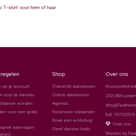
 T-shirt voor hem of haar
 regelen
Shop
Over ons
 op je account
Overzicht danslessen
Rooseveltstraa
n voor je dansles
Online danslessen
2321 BM Leide
jddanser worden
Agenda
Info@Featherst
en voor een gratis
Reserveer vrijdansen
KvK: 92702503
Boek een workshop
Over ons
esprek aanvragen
Geef dansles kado
Werken bij Fea
paren)