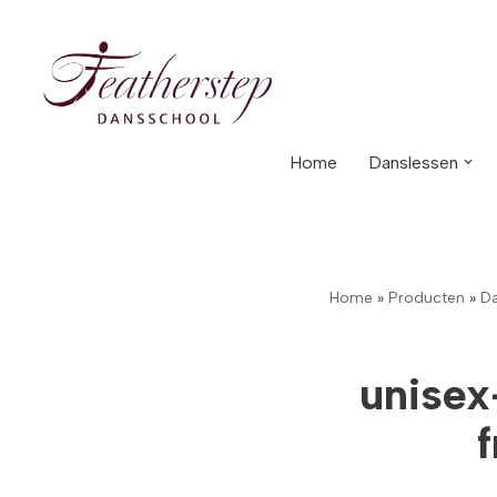
Meteen
naar
de
inhoud
Home
Danslessen
Home
»
Producten
»
Da
unisex