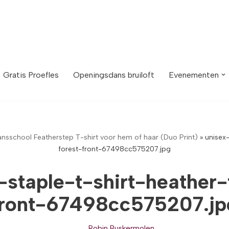
Gratis Proefles
Openingsdans bruiloft
Evenementen
nsschool Featherstep T-shirt voor hem of haar (Duo Print)
»
unisex-
forest-front-67498cc575207.jpg
-staple-t-shirt-heather-
front-67498cc575207.jp
Robin Buskermolen