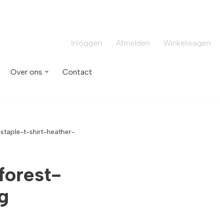
Inloggen
Afmelden
Winkelwagen
Over ons
Contact
staple-t-shirt-heather-
forest-
g