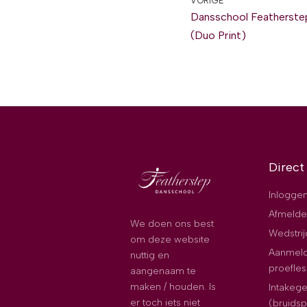
VORIGE
Dansschool Featherstep
(Duo Print)
Direct
Inloggen
Afmelde
We doen ons best
Wedstri
om deze website
Aanmeld
nuttig en
proefles
aangenaam te
maken / houden. Is
Intakeg
er toch iets niet
(bruids