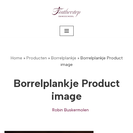
Meteen
naar
de
inhoud
Home
»
Producten
»
Borrelplankje
»
Borrelplankje Product
image
Borrelplankje Product
image
Robin Buskermolen