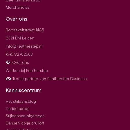
Geef dansles kado
Merchandise
Over ons
Rooseveltstraat 14C5
2321 BM Leiden
Info@Featherstep.nl
KvK: 92702503
Over ons
Werken bij Featherstep
Trotse partner van Featherstep Business
Kenniscentrum
Het stijldansblog
De bioscoop
Stijldansen algemeen
Dansen op je bruiloft