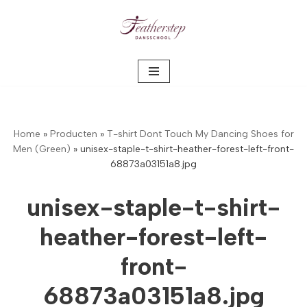
Meteen
naar
de
inhoud
Home
»
Producten
»
T-shirt Dont Touch My Dancing Shoes for
Men (Green)
»
unisex-staple-t-shirt-heather-forest-left-front-
68873a03151a8.jpg
unisex-staple-t-shirt-
heather-forest-left-
front-
68873a03151a8.jpg