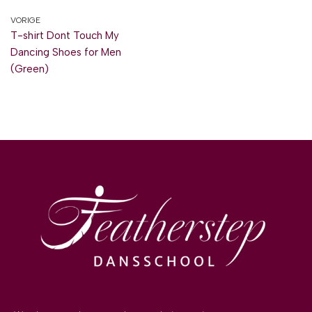
VORIGE
T-shirt Dont Touch My
Dancing Shoes for Men
(Green)