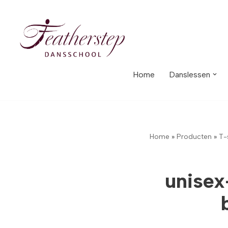
Meteen
naar
de
inhoud
Home
Danslessen
Home
»
Producten
»
T-
unisex