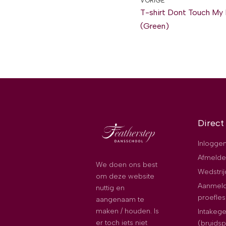
VORIGE
T-shirt Dont Touch My
(Green)
Direct
Inloggen
Afmelde
We doen ons best
Wedstri
om deze website
Aanmeld
nuttig en
proefles
aangenaam te
maken / houden. Is
Intakeg
er toch iets niet
(bruids