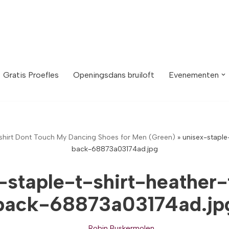
Gratis Proefles
Openingsdans bruiloft
Evenementen
shirt Dont Touch My Dancing Shoes for Men (Green)
»
unisex-staple
back-68873a03174ad.jpg
-staple-t-shirt-heather-
back-68873a03174ad.jp
Robin Buskermolen