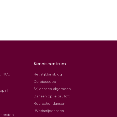
Kenniscentrum
t 14C5
Het stijldansblog
De bioscoop
n
Stijldansen algemeen
ep.nl
Dansen op je bruiloft
Recreatief dansen
Wedstrijddansen
therstep