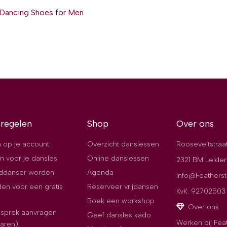
 Dancing Shoes for Men
 regelen
Shop
Over ons
 op je account
Overzicht danslessen
Rooseveltstraa
n voor je dansles
Online danslessen
2321 BM Leide
jddanser worden
Agenda
Info@Featherst
en voor een gratis
Reserveer vrijdansen
KvK: 92702503
Boek een workshop
Over ons
esprek aanvragen
Geef dansles kado
Werken bij Fea
paren)