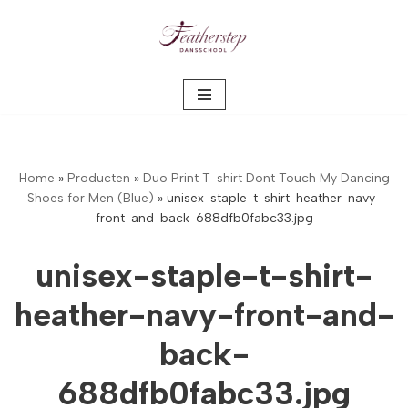
Meteen
naar
de
inhoud
Home
»
Producten
»
Duo Print T-shirt Dont Touch My Dancing
Shoes for Men (Blue)
»
unisex-staple-t-shirt-heather-navy-
front-and-back-688dfb0fabc33.jpg
unisex-staple-t-shirt-
heather-navy-front-and-
back-
688dfb0fabc33.jpg