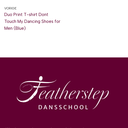
VORIGE
Duo Print T-shirt Dont
Touch My Dancing Shoes for
Men (Blue)