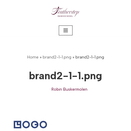
Meteen
naar
de
inhoud
Home
»
brand2-1-1.png
»
brand2-1-1.png
brand2-1-1.png
Robin Buskermolen