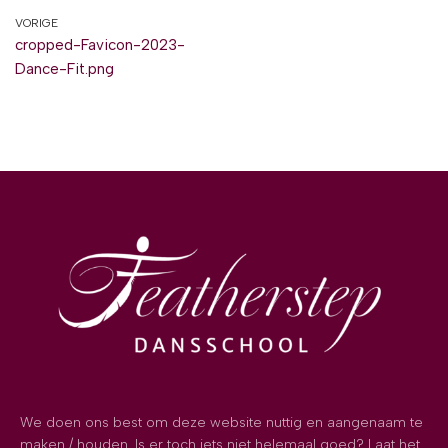
VORIGE
cropped-Favicon-2023-
Dance-Fit.png
We doen ons best om deze website nuttig en aangenaam te
maken / houden. Is er toch iets niet helemaal goed? Laat het