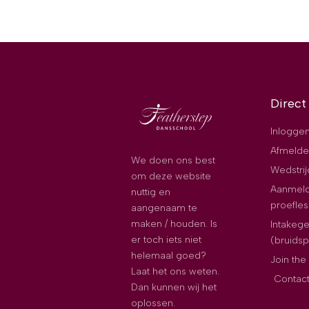
Direct
Inloggen
Afmelde
We doen ons best
Wedstri
om deze website
Aanmeld
nuttig en
proefles
aangenaam te
maken / houden. Is
Intakeg
er toch iets niet
(bruids
helemaal goed?
Join th
Laat het ons weten.
Contac
Dan kunnen wij het
oplossen.