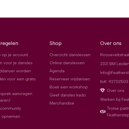
 regelen
Shop
Over ons
 op je account
Overzicht danslessen
Rooseveltstraa
n voor je dansles
Online danslessen
2321 BM Leide
jddanser worden
Agenda
Info@Featherst
en voor een gratis
Reserveer vrijdansen
KvK: 92702503
Boek een workshop
Over ons
esprek aanvragen
Geef dansles kado
Werken bij Fea
paren)
Merchandise
e community
Trotse part
Featherste
t opnemen