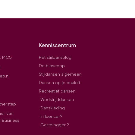
Kenniscentrum
t 14C5
Het stijldansblog
De bioscoop
n
Stijldansen algemeen
ep.nl
Dansen op je bruiloft
Recreatief dansen
Wedstrijddansen
therstep
Danskleding
ner van
Influencer?
p Business
Gastbloggen?