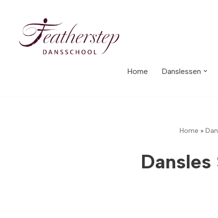
Meteen
naar
de
inhoud
Home
Danslessen
Home
»
Dans
Dansles 