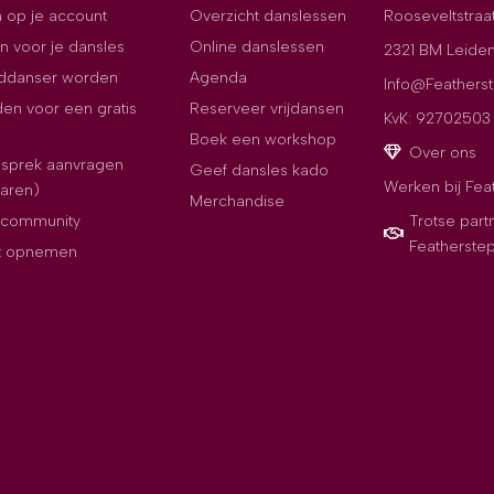
 op je account
Overzicht danslessen
Rooseveltstraa
n voor je dansles
Online danslessen
2321 BM Leide
jddanser worden
Agenda
Info@Featherst
en voor een gratis
Reserveer vrijdansen
KvK: 92702503
Boek een workshop
Over ons
esprek aanvragen
Geef dansles kado
Werken bij Fea
paren)
Merchandise
e community
Trotse part
Featherste
t opnemen