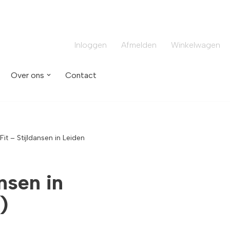
Inloggen
Afmelden
Winkelwagen
Over ons
Contact
t – Stijldansen in Leiden
nsen in
)