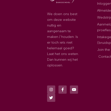
Inloggen
Afmelde
We doen ons best
Wedstri
om deze website
Aanmeld
nuttig en
proefles
aangenaam te
maken / houden. Is
Intakeg
er toch iets niet
(bruids
helemaal goed?
Join th
Laat het ons weten.
Contac
Dan kunnen wij het
oplossen.