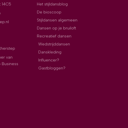
t 14C5
Het stijldansblog
De bioscoop
n
Stijldansen algemeen
ep.nl
Dansen op je bruiloft
Recreatief dansen
Wedstrijddansen
therstep
Danskleding
ner van
Influencer?
p Business
Gastbloggen?