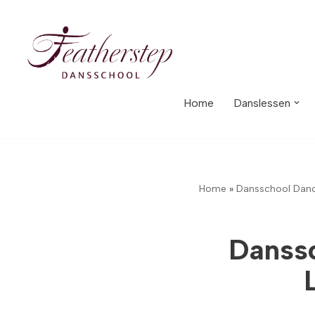
Meteen
naar
de
inhoud
Home
Danslessen
Home
»
Dansschool Dance
Danssc