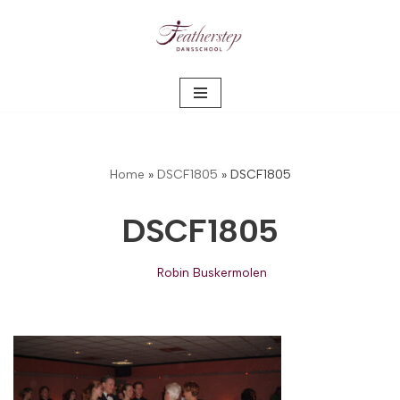
Meteen
naar
de
inhoud
Home
»
DSCF1805
»
DSCF1805
DSCF1805
Robin Buskermolen