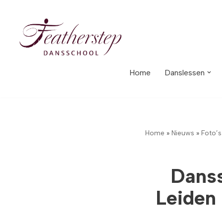
Meteen
naar
de
inhoud
Home
Danslessen
Home
»
Nieuws
»
Foto’s
Danss
Leiden 