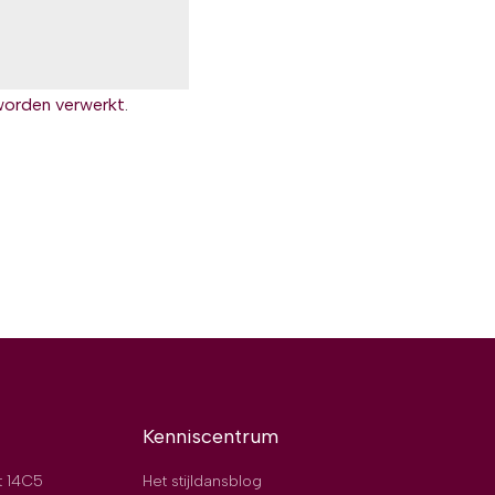
worden verwerkt
.
Kenniscentrum
t 14C5
Het stijldansblog