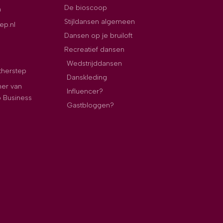
De bioscoop
n
Stijldansen algemeen
ep.nl
Dansen op je bruiloft
Recreatief dansen
Wedstrijddansen
therstep
Danskleding
ner van
Influencer?
p Business
Gastbloggen?