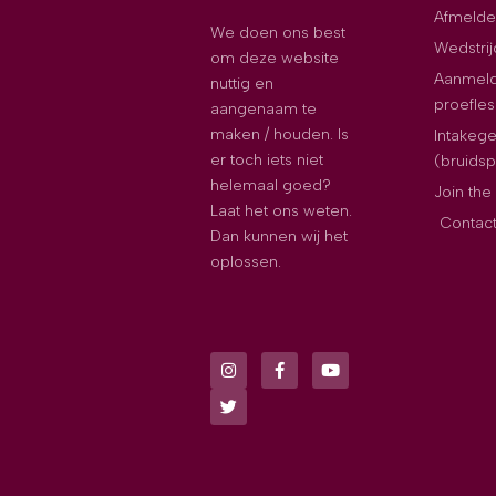
Afmelde
We doen ons best
Wedstri
om deze website
Aanmeld
nuttig en
proefles
aangenaam te
maken / houden. Is
Intakeg
er toch iets niet
(bruids
helemaal goed?
Join th
Laat het ons weten.
Contac
Dan kunnen wij het
oplossen.