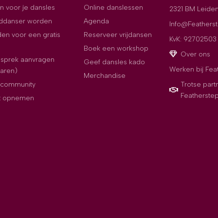
n voor je dansles
Online danslessen
2321 BM Leide
jddanser worden
Agenda
Info@Featherst
en voor een gratis
Reserveer vrijdansen
KvK: 92702503
Boek een workshop
Over ons
esprek aanvragen
Geef dansles kado
Werken bij Fea
paren)
Merchandise
e community
Trotse part
Featherste
t opnemen