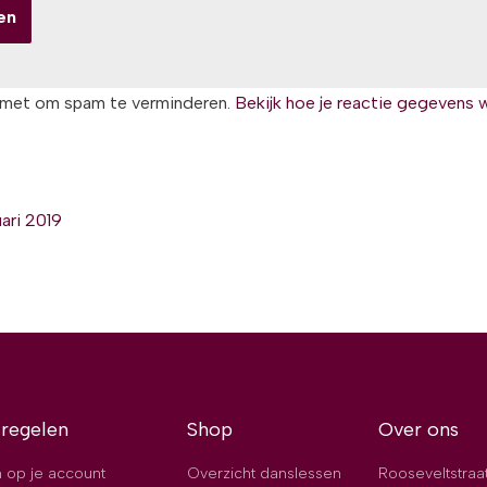
smet om spam te verminderen.
Bekijk hoe je reactie gegevens 
ari 2019
 regelen
Shop
Over ons
 op je account
Overzicht danslessen
Rooseveltstraa